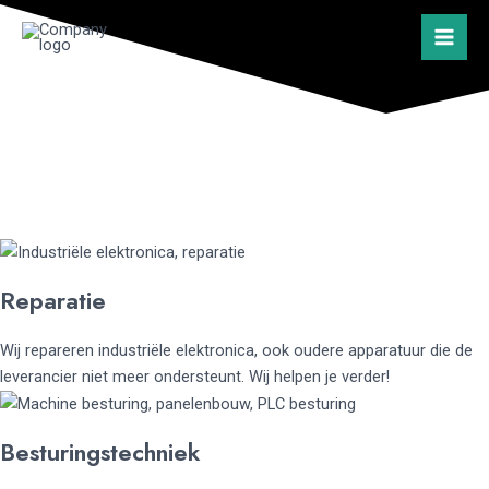
Ga
Mai
naar
Men
de
inhoud
INNOVATIEVE OPLOSSINGEN
VOOR
ELEKTRONICA EN BESTURINGSTECHNIEK
Reparatie
Wij repareren industriële elektronica, ook oudere apparatuur die de
leverancier niet meer ondersteunt. Wij helpen je verder!
Besturingstechniek